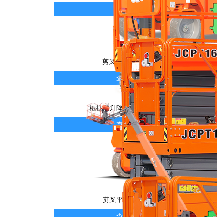
查看具体参数
剪叉平台-JCPT1212HD
查看具体参数
桅柱式升降机-AMWP11.5-8100
查看具体参数
剪叉平台-JCPT1612DC
查看具体参数