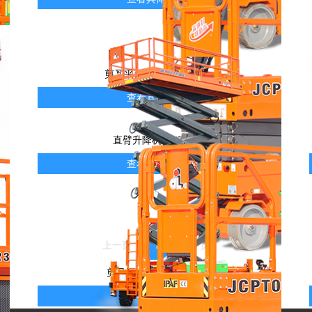
剪叉平台-JCPT0607DCS
查看具体参数
直臂升降机-BT30RT
查看具体参数
上一页
1
下一页
剪叉平台-JCPT0807HD
查看具体参数