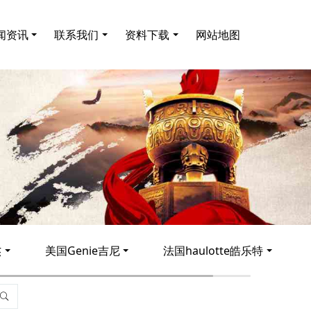
闻资讯
联系我们
资料下载
网站地图
杰
美国Genie吉尼
法国haulotte皓乐特