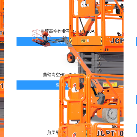
曲臂高空作业平台-GTBZ20AE
查看具体参数
曲臂高空作业平台-BA28RT
查看具体参数
剪叉平台-JCPT1412DC