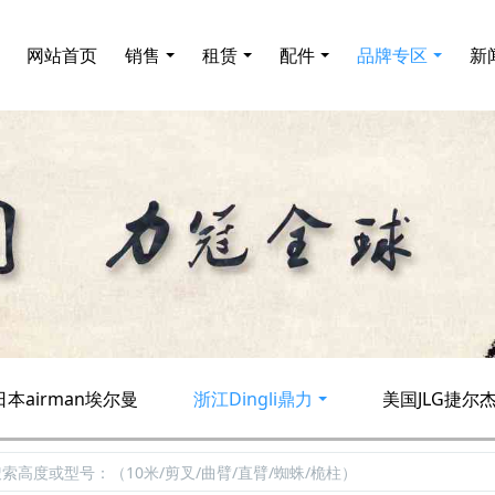
网站首页
销售
租赁
配件
品牌专区
新
日本airman埃尔曼
浙江Dingli鼎力
美国JLG捷尔