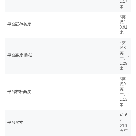
1.17
米
3英
尺/
平台延伸长度
0.91
米
4英
尺3
英
平台高度-降低
寸。/
1.29
米
3英
尺9
英
平台栏杆高度
寸。/
1.13
米
41.6
x
平台尺寸
84in
英寸