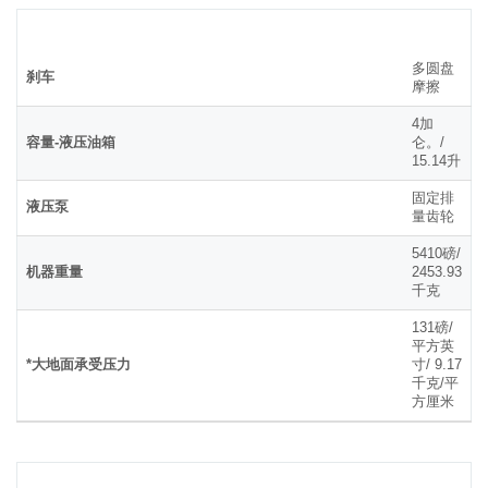
一般
多圆盘
刹车
摩擦
4加
容量-液压油箱
仑。/
15.14升
固定排
液压泵
量齿轮
5410磅/
机器重量
2453.93
千克
131磅/
平方英
*大地面承受压力
寸/ 9.17
千克/平
方厘米
性能