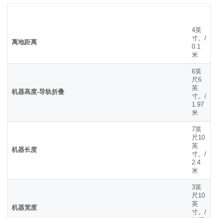
尺寸数
4英
寸。/
离地距离
0.1
米
6英
尺6
英
机器高度-导轨折叠
寸。/
1.97
米
7英
尺10
英
机器长度
寸。/
2.4
米
3英
尺10
英
机器宽度
寸。/