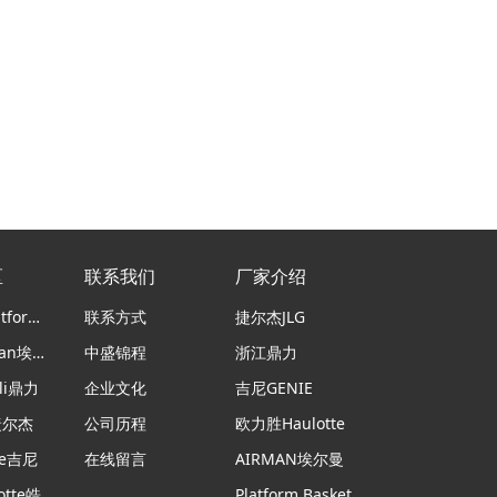
区
联系我们
厂家介绍
意大利Platform Basket蜘蛛车
联系方式
捷尔杰JLG
日本airman埃尔曼
中盛锦程
浙江鼎力
li鼎力
企业文化
吉尼GENIE
捷尔杰
公司历程
欧力胜Haulotte
ie吉尼
在线留言
AIRMAN埃尔曼
法国haulotte皓乐特
Platform Basket