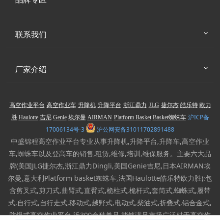
联系我们
厂家介绍
高空作业平台
高空作业车
升降机
升降平台
浙江鼎力
JLG
捷尔杰
皓乐特
欧力
沪ICP备
胜
Haulotte
吉尼
Genie
埃尔曼
AIRMAN
Platform Basket
Basket蜘蛛车
17006134号-3
沪公网安备31011702891488
中盛锦程高空作业平台专业从事升降机,升降平台,升降车,高空作业
车,蜘蛛车以及登高车的销售,租赁,维修,培训,维保服务。主要六大品
牌(美国JLG捷尔杰,浙江鼎力Dingli,美国Genie吉尼,日本AIRMAN埃
尔曼,意大利Platform basket蜘蛛车,法国Haulotte皓乐特欧力胜):包
含剪叉式,剪刀式,曲臂式,直臂式,桅柱式,桅杆式,套筒式,蜘蛛式,履带
式,自行式,自行走式,移动式,越野式,电动式,柴油式,折叠式,铝合金式,
防爆式高空作业平台,近300余种单品,能够满足市场广泛对于高空作