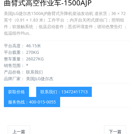
曲臂式高空作业车-1500AJP
美国JLG捷尔杰1500AJP曲臂式升降机柴油发动机 道依茨；36 × 72
英寸（0.91 × 1.83 米）工作平台 ；内开自关闭式摆动门；照明组
件；软接触系统 ；低温启动套件；恶劣环境套件；琥珀色警告灯 ；
低温组件Plus。
平台高度：
46.15米
平台载重：
270KG
整车重量：
26027KG
销售范围：
*
产品价格：
联系我们
品牌厂家：
美国JLG捷尔杰
获取价格
联系我们：13472411713
服务热线：400-015-0055
上一篇
下一篇