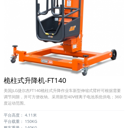
桅柱式升降机-FT140
美国JLG捷尔杰FT140桅柱式升降作业车新型伸缩式臂杆可根据需要
调节间隙，并可方便收纳。采用新型40V锂离子电池系统供电；360
度运动范围。
平台高度：
4.11米
平台载重：
150KG
整车重量：
140KG