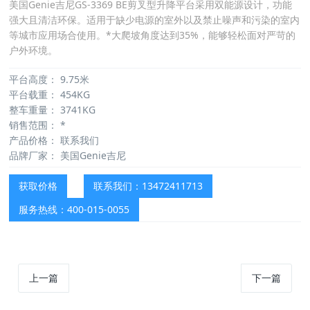
美国Genie吉尼GS-3369 BE剪叉型升降平台采用双能源设计，功能
强大且清洁环保。适用于缺少电源的室外以及禁止噪声和污染的室内
等城市应用场合使用。*大爬坡角度达到35%，能够轻松面对严苛的
户外环境。
平台高度：
9.75米
平台载重：
454KG
整车重量：
3741KG
销售范围：
*
产品价格：
联系我们
品牌厂家：
美国Genie吉尼
获取价格
联系我们：13472411713
服务热线：400-015-0055
上一篇
下一篇