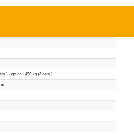
rs.) - option : 450 kg (3 pers.)
1 m