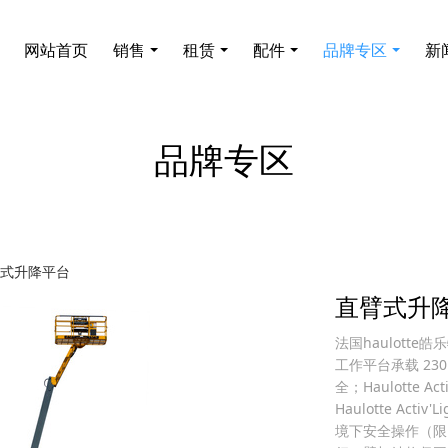
网站首页
销售
租赁
配件
品牌专区
新
品牌专区
式升降平台
直臂式升降平
法国haulotte
工作平台承载 230
全；Haulotte A
Haulotte Act
境下安全操作（限