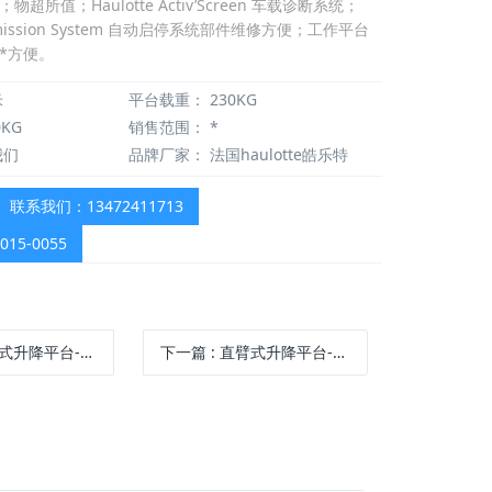
所值；Haulotte Activ’Screen 车载诊断系统；
op Emission System 自动启停系统部件维修方便；工作平台
*方便。
米
平台载重：
230KG
0KG
销售范围：
*
我们
品牌厂家：
法国haulotte皓乐特
联系我们：13472411713
15-0055
平台-HT23 RTJ PRO
下一篇
: 直臂式升降平台-HT28 RTJ PRO