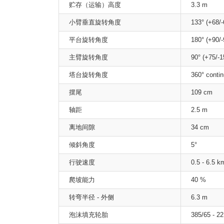
贮存（运输）高度
3.3 m
小臂垂直旋转角度
133° (+68/-
平台旋转角度
180° (+90/-
主臂旋转角度
90° (+75/-1
塔台旋转角度
360° conti
摆尾
109 cm
轴距
2.5 m
离地间隙
34 cm
倾斜角度
5°
行驶速度
0.5 - 6.5 k
爬坡能力
40 %
转弯半径 - 外侧
6.3 m
泡沫填充轮胎
385/65 - 22