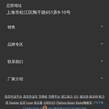
总部地址
上海市松江区陶干路651弄9-10号
销售
品牌专区
联系我们
厂家介绍
高空作业平台
高空作业车
升降机
升降平台
浙江鼎力
JLG
捷尔杰
皓乐特
欧力
沪ICP备
胜
Haulotte
吉尼
Genie
埃尔曼
AIRMAN
Platform Basket
Basket蜘蛛车
17006134号-3
沪公网安备31011702891488