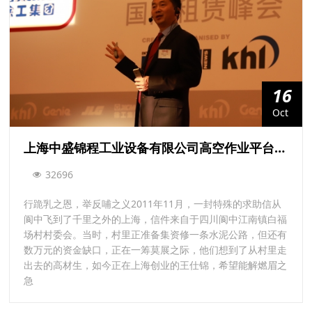
16
Oct
上海中盛锦程工业设备有限公司高空作业平台创始人——王仕锦
32696
行跪乳之恩，举反哺之义2011年11月，一封特殊的求助信从
阆中飞到了千里之外的上海，信件来自于四川阆中江南镇白福
场村村委会。当时，村里正准备集资修一条水泥公路，但还有
数万元的资金缺口，正在一筹莫展之际，他们想到了从村里走
出去的高材生，如今正在上海创业的王仕锦，希望能解燃眉之
急