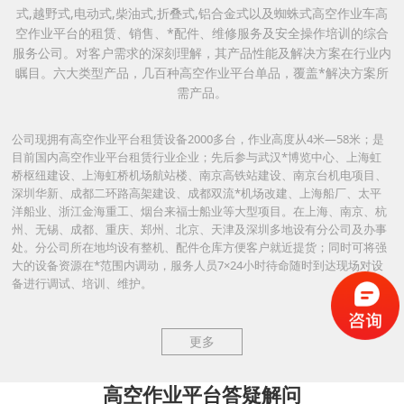
式,越野式,电动式,柴油式,折叠式,铝合金式以及蜘蛛式高空作业车高
空作业平台的租赁、销售、*配件、维修服务及安全操作培训的综合
服务公司。对客户需求的深刻理解，其产品性能及解决方案在行业内
瞩目。六大类型产品，几百种高空作业平台单品，覆盖*解决方案所
需产品。
公司现拥有高空作业平台租赁设备2000多台，作业高度从4米—58米；是
目前国内高空作业平台租赁行业企业；先后参与武汉*博览中心、上海虹
桥枢纽建设、上海虹桥机场航站楼、南京高铁站建设、南京台机电项目、
深圳华新、成都二环路高架建设、成都双流*机场改建、上海船厂、太平
洋船业、浙江金海重工、烟台来福士船业等大型项目。在上海、南京、杭
州、无锡、成都、重庆、郑州、北京、天津及深圳多地设有分公司及办事
处。分公司所在地均设有整机、配件仓库方便客户就近提货；同时可将强
大的设备资源在*范围内调动，服务人员7×24小时待命随时到达现场对设
备进行调试、培训、维护。
更多
高空作业平台答疑解问