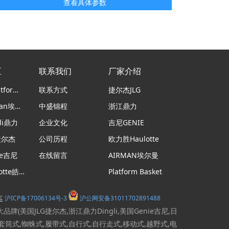
查看具体参数
区
联系我们
厂家介绍
意大利Platform Basket蜘蛛车
联系方式
捷尔杰JLG
日本airman埃尔曼
中盛锦程
浙江鼎力
li鼎力
企业文化
吉尼GENIE
捷尔杰
公司历程
欧力胜Haulotte
ie吉尼
在线留言
AIRMAN埃尔曼
法国haulotte皓乐特
Platform Basket
沪ICP备17006134号-3
沪公网安备31011702891488
车
国JLG捷尔杰,浙江鼎力Dingli,美国Genie吉尼,日
杆式,套筒式,蜘蛛式,履带式,自行式,自行走式,移动式,越野式,电