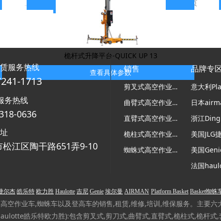
查看具体参数
上一页
1
2
3
4
5
6
下一页
桅杆式升降平台-QUICK UP 13
租赁服务热线
销售
品牌专
查看具体参数
7241-1713
剪叉式高空作业平台
服务热线
曲臂式高空作业平台
318-0636
直臂式高空作业平台
浙江Ding
地址
桅柱式高空作业平台
美国JLG
松江区陶干路651弄9-10
蜘蛛式高空作业平台
美国Gen
捷尔杰
皓乐特
欧力胜
Haulotte
吉尼
Genie
埃尔曼
AIRMAN
Platform Basket
Basket蜘蛛
作业车,蜘蛛车以及登高车的销售,租赁,维修,培训,维保服务。主要六大品牌(美
,法国Haulotte皓乐特欧力胜):包含剪叉式,剪刀式,曲臂式,直臂式,桅柱式,桅