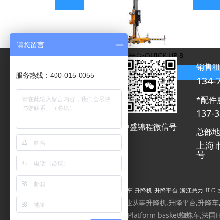
查看具体参数
请您留言
桅杆式升降平台-QUICK UP 8
销售
查看具体参数
服务热线：400-015-0055
134-
*配件
137-3
中盛锦程微信号
中盛锦程微信号
总部
上海市
号
高空作业平台
高空作业车
升降机
升降平台
浙江鼎力
JLG
中盛锦程高空作业平台专业从事升降机,升降平台,升降车,高空
本AIRMAN埃尔曼,意大利Platform basket蜘蛛车