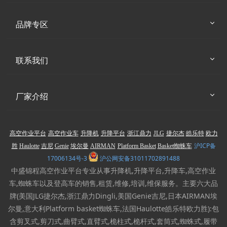
品牌专区
联系我们
厂家介绍
高空作业平台
高空作业车
升降机
升降平台
浙江鼎力
JLG
捷尔杰
皓乐特
欧力
沪ICP备
胜
Haulotte
吉尼
Genie
埃尔曼
AIRMAN
Platform Basket
Basket蜘蛛车
17006134号-3
沪公网安备31011702891488
中盛锦程高空作业平台专业从事升降机,升降平台,升降车,高空作业
车,蜘蛛车以及登高车的销售,租赁,维修,培训,维保服务。主要六大品
牌(美国JLG捷尔杰,浙江鼎力Dingli,美国Genie吉尼,日本AIRMAN埃
尔曼,意大利Platform basket蜘蛛车,法国Haulotte皓乐特欧力胜):包
含剪叉式,剪刀式,曲臂式,直臂式,桅柱式,桅杆式,套筒式,蜘蛛式,履带