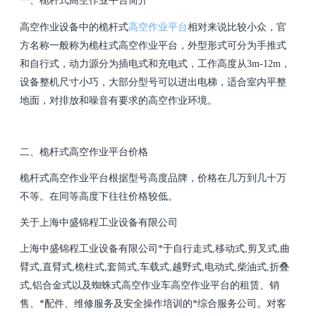
一、桅杆式高空作业平台简介
高空作业设备中的桅杆式
高空作业平台
相对来说比较小众，官
方名称一般称为桅柱式高空作业平台，外型
形式可分为手推式
和自行式，动力源分为插电式和充电式，工作高度从3m-12m，
设备整机尺寸小巧，大部
分型号可以进出电梯，适合室内平整
地面，对排放和噪音有要求的高空作业环境。
二、桅杆式高空作业平台价格
桅杆式高空作业平台根据型号高度品牌，价格在几万到几十万
不等。在同等高度下往往价格较低。
关于
上海中盛锦程工业设备有限公司
上海中盛锦程工业设备有限公司
*于自行走式,移动式,剪叉式,曲
臂式,直臂式,桅柱式,套筒式,车载式,越野式,电动式,柴油式,
折叠
式,铝合金式以及蜘蛛式高空作业车高空作业平台的租赁、销
售、*配件、维修服务及安全操作培训的
*综合服务公司。对客