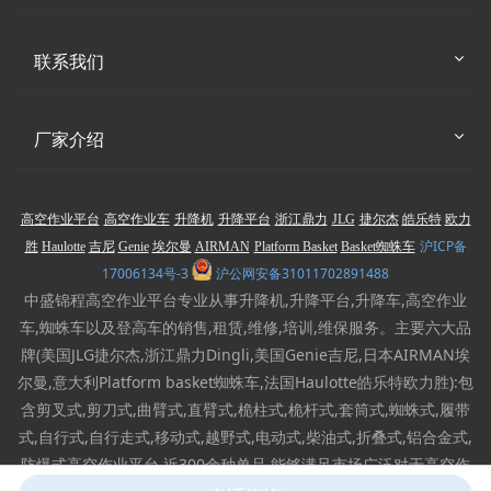
联系我们
厂家介绍
高空作业平台
高空作业车
升降机
升降平台
浙江鼎力
JLG
捷尔杰
皓乐特
欧力
沪ICP备
胜
Haulotte
吉尼
Genie
埃尔曼
AIRMAN
Platform Basket
Basket蜘蛛车
17006134号-3
沪公网安备31011702891488
中盛锦程高空作业平台专业从事升降机,升降平台,升降车,高空作业
车,蜘蛛车以及登高车的销售,租赁,维修,培训,维保服务。主要六大品
牌(美国JLG捷尔杰,浙江鼎力Dingli,美国Genie吉尼,日本AIRMAN埃
尔曼,意大利Platform basket蜘蛛车,法国Haulotte皓乐特欧力胜):包
含剪叉式,剪刀式,曲臂式,直臂式,桅柱式,桅杆式,套筒式,蜘蛛式,履带
式,自行式,自行走式,移动式,越野式,电动式,柴油式,折叠式,铝合金式,
防爆式高空作业平台,近300余种单品,能够满足市场广泛对于高空作