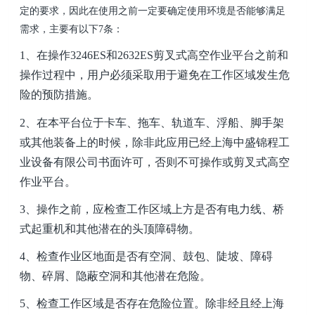
定的要求，因此在使用之前一定要确定使用环境是否能够满足
需求，主要有以下7条：
1、
在
操
作
3246ES和2632ES剪叉式高空作业平台
之前和
操
作过程中，用户必须采取用于
避免
在工作
区域
发生危
险的
预防措施
。
2、
在本平台位于卡车、
拖
车、轨道车、浮
船
、脚手架
或
其
他
装备
上的时候，除非此应用已经
上海中盛锦程工
业设备有限公司
书面许可，否则不可操作或
剪叉式高空
作业平台
。
3、
操作之前，应检查工作区域上方是否有电力
线
、桥
式起
重
机和其他
潜在
的头顶
障碍物
。
4、
检查
作业区地面是否有空
洞
、鼓包、
陡坡
、
障碍
物
、
碎屑
、
隐蔽空洞
和其他
潜在
危险。
5、
检查工作区域是否存在危险
位置
。除非经且
经
上海