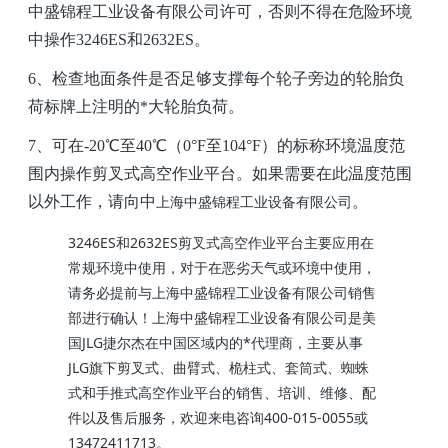
中盛锦程工业设备有限公司
许可，否则不得在危险
环境
中
操
作
3246ES和2632ES
。
6、
检查
地面条件是否足够
支撑
每个轮子旁边的轮胎负
荷标牌上注明的
*
大轮胎
负荷
。
7、
可在
-20℃至40℃
（
0°F至104°F
）的标称
环境温度范
围
内
操作
剪叉式高空作业平台
。如果
需要
在此
温度范围
上海中盛锦程工业设备有限公司
以外工作
，
请向
中
。
3246ES和2632ES剪叉式高空作业平台主要应用在
常规环境中使用，对于在恶劣天气或环境中使用，
请务必提前与上海中盛锦程工业设备有限公司销售
部进行确认！上海中盛锦程工业设备有限公司是美
国JLG捷尔杰在中国区域内的*代理商，主要从事
JLG旗下剪叉式、曲臂式、桅柱式、套筒式、蜘蛛
式和手推式高空作业平台的销售、培训、维修、配
件以及售后服务，欢迎来电咨询400-015-0055或
13472411713。