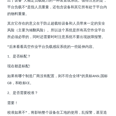
出了设备*大额定负载能力的一种装置或系统。值得注意的是，
平台负载不*是指人员重量，还包含设备和其它所有处于平台内
的物料重量。
其次它存在的
意义
在于
防止超载给设备和人员带来一定的安全
风险（主要为倾翻风险）。
所以这个系统是所有高空作业平台
所必须必带的，同时还需要时时注意系统不要出现故障报警。
*后来看看高空作业平台
负载感应系统
的一些延伸内容。
、
是否标配？
1
现在都是标配
!
如果有哪个制造厂商没有配置，则不符合全球*的美标
国标
ANSI,
，和欧标
。
GB
CE
、
是否需要校准？
2
需要！
校准如果不*，将影响整个设备在工地的使用，乱报警，甚至造