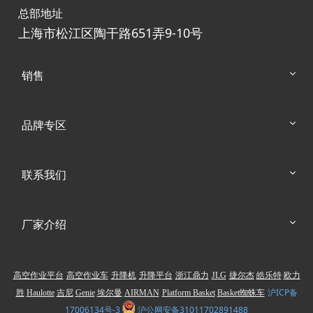
总部地址
上海市松江区陶干路651弄9-10号
销售
品牌专区
联系我们
厂家介绍
高空作业平台
高空作业车
升降机
升降平台
浙江鼎力
JLG
捷尔杰
皓乐特
欧力
沪ICP备
胜
Haulotte
吉尼
Genie
埃尔曼
AIRMAN
Platform Basket
Basket蜘蛛车
17006134号-3
沪公网安备31011702891488