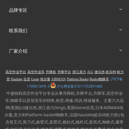
品牌专区
联系我们
厂家介绍
高空作业平台
高空作业车
升降机
升降平台
浙江鼎力
JLG
捷尔杰
皓乐特
欧力
沪ICP备
胜
Haulotte
吉尼
Genie
埃尔曼
AIRMAN
Platform Basket
Basket蜘蛛车
17006134号-3
沪公网安备31011702891488
中盛锦程高空作业平台专业从事升降机,升降平台,升降车,高空作业
车,蜘蛛车以及登高车的销售,租赁,维修,培训,维保服务。主要六大品
牌(美国JLG捷尔杰,浙江鼎力Dingli,美国Genie吉尼,日本AIRMAN埃
尔曼,意大利Platform basket蜘蛛车,法国Haulotte皓乐特欧力胜):包
含剪叉式,剪刀式,曲臂式,直臂式,桅柱式,桅杆式,套筒式,蜘蛛式,履带