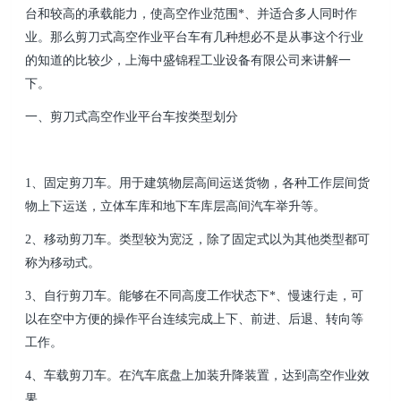
台和较高的承载能力，使高空作业范围*、并适合多人同时作
业。那么剪刀式高空作
业平台车有几种想必不是从事这个行业
的知道的比较少，
上海中盛锦程工业设备有限公司
来讲解一
下。
一、剪刀式高空作业平台车按类型划分
1、固定剪刀车。用于建筑物层高间运送货物，各种工作层间货
物上下运送，立体车库和地下车库层高间汽
车举升等。
2、移动剪刀车。类型较为宽泛，除了固定式以为其他类型都可
称为移动式。
3、自行剪刀车。能够在不同高度工作状态下*、慢速行走，可
以在空中方便的操作平台连续完成上下、
前进、后退、转向等
工作。
4、车载剪刀车。在汽车底盘上加装升降装置，达到高空作业效
果。