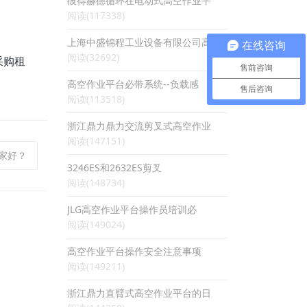
彼得赫德循环在电动式高空作业平
阅读(117338)
上海中盛锦程工业设备有限公司高
在线咨询
阅读(32692)
采购租
售前咨询
高空作业平台必带系统--负载感
售后咨询
阅读(113518)
浙江鼎力鼎力交流剪叉式高空作业
阅读(147151)
哪家好？
3246ES和2632ES剪叉
阅读(148734)
JLG高空作业平台操作员培训必
阅读(149024)
高空作业平台操作安全注意事项
阅读(149211)
浙江鼎力直臂式高空作业平台的日