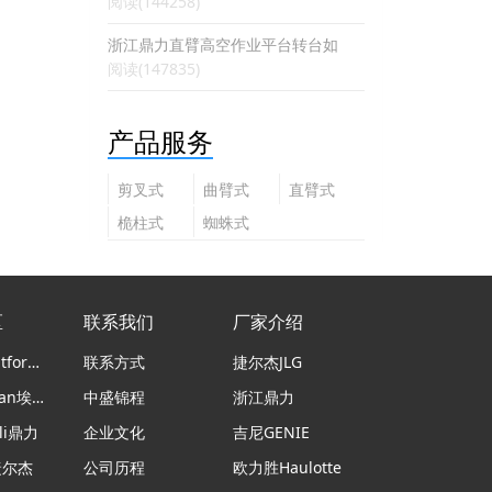
阅读(144258)
浙江鼎力直臂高空作业平台转台如
阅读(147835)
产品服务
剪叉式
曲臂式
直臂式
高空作
高空作
高空作
桅柱式
蜘蛛式
业平台
业平台
业平台
高空作
高空作
业平台
业平台
区
联系我们
厂家介绍
意大利Platform Basket蜘蛛车
联系方式
捷尔杰JLG
日本airman埃尔曼
中盛锦程
浙江鼎力
li鼎力
企业文化
吉尼GENIE
捷尔杰
公司历程
欧力胜Haulotte