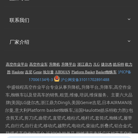
联系我们
厂家介绍
高空作业平台
高空作业车
升降机
升降平台
浙江鼎力
JLG
捷尔杰
皓乐特
欧力
沪ICP备
胜
Haulotte
吉尼
Genie
埃尔曼
AIRMAN
Platform Basket
Basket蜘蛛车
17006134号-3
沪公网安备31011702891488
中盛锦程高空作业平台专业从事升降机,升降平台,升降车,高空作业
车,蜘蛛车以及登高车的销售,租赁,维修,培训,维保服务。主要六大品
牌(美国JLG捷尔杰,浙江鼎力Dingli,美国Genie吉尼,日本AIRMAN埃
尔曼,意大利Platform basket蜘蛛车,法国Haulotte皓乐特欧力胜):包
含剪叉式,剪刀式,曲臂式,直臂式,桅柱式,桅杆式,套筒式,蜘蛛式,履带
式,自行式,自行走式,移动式,越野式,电动式,柴油式,折叠式,铝合金式,
防爆式高空作业平台,近300余种单品,能够满足市场广泛对于高空作