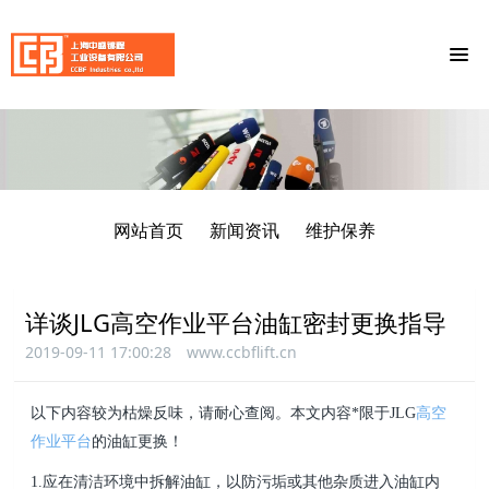
网站首页
新闻资讯
维护保养
详谈JLG高空作业平台油缸密封更换指导
2019-09-11 17:00:28
www.ccbflift.cn
以下内容较为枯燥反味，请耐心查阅。本文内容*限于JLG
高空
作业平台
的油缸更换！
1.应在清洁环境中拆解油缸，以防污垢或其他杂质进入油缸内