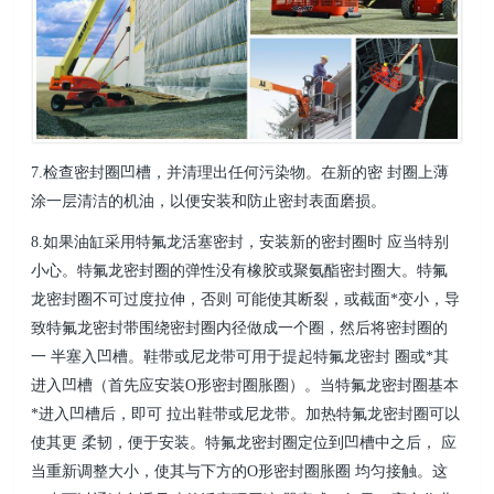
7.检查密封圈凹槽，并清理出任何污染物。在新的密 封圈上薄
涂一层清洁的机油，以便安装和防止密封
表面磨损。
8.如果油缸采用特氟龙活塞密封，安装新的密封圈时 应当特别
小心。特氟龙密封圈的弹性没有橡胶或聚
氨酯密封圈大。特氟
龙密封圈不可过度拉伸，否则 可能使其断裂，或截面*变小，导
致特氟龙密封带围绕密封圈内径做成一个圈，然后将密封圈的
一 半塞入凹槽。鞋带或尼龙带可用于提起特氟龙密封 圈或*其
进入凹槽（首先应安装O形密封圈胀圈）。当特氟龙密封圈基本
*进入凹槽后，即可 拉出鞋带或尼龙带。加热特氟龙密封圈可以
使其更 柔韧，便于安装。特氟龙密封圈定位到凹槽中之后， 应
当重新调整大小，使其与下方的O形密封圈胀圈 均匀接触。这