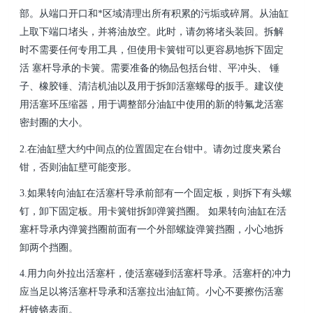
部。从端口开口和*区域清理出所有积
累的污垢或碎屑。从油缸
上取下端口堵头，并将油放空。此时，请勿将堵头装回。拆解
时不需要任何专
用工具，但使用卡簧钳可以更容易地拆下固定
活 塞杆导承的卡簧。需要准备的物品包括台钳、平冲头、
锤
子、橡胶锤、清洁机油以及用于拆卸活塞螺母的扳手。建议使
用活塞环压缩器，用于调整部分油缸中
使用的新的特氟龙活塞
密封圈的大小。
2.在油缸壁大约中间点的位置固定在台钳中。请勿过度夹紧台
钳，否则油缸壁可能变形。
3.如果转向油缸在活塞杆导承前部有一个固定板，则拆下有头螺
钉，卸下固定板。用卡簧钳拆卸弹簧挡圈
。 如果转向油缸在活
塞杆导承内弹簧挡圈前面有一个外部螺旋弹簧挡圈，小心地拆
卸两个挡圈。
4.用力向外拉出活塞杆，使活塞碰到活塞杆导承。活塞杆的冲力
应当足以将活塞杆导承和活塞拉出油缸
筒。小心不要擦伤活塞
杆镀铬表面。