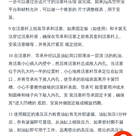
一步可以通过合适尺寸的活塞环压缩 器完成。如果jlg高空作业
平台和材料允许，可以做一个锥形的 尺寸调整模具，用于安
装。
9.在活塞杆上组装导承和活塞。如果固定板（如使用）和卡簧无
法穿过活塞杆座，确保在导承和活塞之前
将其套到活塞杆上。
安装活塞螺母，并将其拧紧至 规定扭矩。
10.在活塞杆、导承外径以及油缸筒口部薄涂一层清 洁的机油。
将活塞小心插入内壁中，然后将活塞杆总
成推入内孔。当活塞
位于内孔大约一半的位置时，小心地将活塞杆导承定位在缸筒
口，并将导承向下推
入内孔，使导承的前端表面离开卡簧凹
槽。小心不要擦伤镀铬的活塞杆表面。导承可 能需要用冲或木
制
圆棒和锤子向下敲入内孔。安 装活塞杆导承固定卡簧，确保
其*进入凹槽的 底部。安装外侧固定板或
螺旋挡圈。
11.使用额定的液压压力检查油缸有无外部渗漏。油缸加压1分钟
后，所有渗漏即可显现。从油缸上移除压力。如果密封圈不漏
油，则油缸即可用于工作。
远离喷出的高压油。喷出的高压油