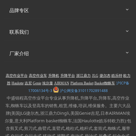
品牌专区
联系我们
厂家介绍
高空作业平台
高空作业车
升降机
升降平台
浙江鼎力
JLG
捷尔杰
皓乐特
欧力
沪ICP备
胜
Haulotte
吉尼
Genie
埃尔曼
AIRMAN
Platform Basket
Basket蜘蛛车
17006134号-3
沪公网安备31011702891488
中盛锦程高空作业平台专业从事升降机,升降平台,升降车,高空作业
车,蜘蛛车以及登高车的销售,租赁,维修,培训,维保服务。主要六大品
牌(美国JLG捷尔杰,浙江鼎力Dingli,美国Genie吉尼,日本AIRMAN埃
尔曼,意大利Platform basket蜘蛛车,法国Haulotte皓乐特欧力胜):包
含剪叉式,剪刀式,曲臂式,直臂式,桅柱式,桅杆式,套筒式,蜘蛛式,履带
式,自行式,自行走式,移动式,越野式,电动式,柴油式,折叠式,铝合金式,