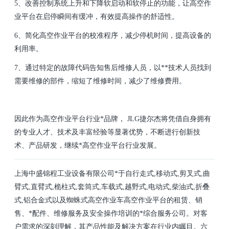
5、改善控制系统上升和下降软启动和软停止的功能，让高空作
业平台在启停瞬间有缓冲，有效提高操作的舒适性。
6、简化高空作业平台的校准程序，减少停机时间，提高设备的
利用率。
7、通过特定的故障代码告知售后维修人员，以**技术人员找到
需要维修的部件，缩短了维修时间，减少了维修费用。
因此作为高空作业平台行业*品牌， JLG捷尔杰将凭借自身拥有
的专业人才、技术及丰富经验等显著优势，不断进行创新技
术、产品研发，继续*高空作业平台行业发展。
上海中盛锦程工业设备有限公司*于自行走式,移动式,剪叉式,曲
臂式,直臂式,桅柱式,套筒式,车载式,越野式,电动式,柴油式,折叠
式,铝合金式以及蜘蛛式高空作业车高空作业平台的租赁、销
售、*配件、维修服务及安全操作培训的*综合服务公司。对客
户需求的深刻理解，其产品性能及解决方案在行业内瞩目。六