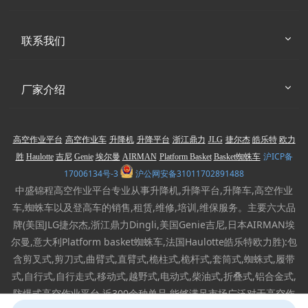
联系我们
厂家介绍
高空作业平台
高空作业车
升降机
升降平台
浙江鼎力
JLG
捷尔杰
皓乐特
欧力
沪ICP备
胜
Haulotte
吉尼
Genie
埃尔曼
AIRMAN
Platform Basket
Basket蜘蛛车
17006134号-3
沪公网安备31011702891488
中盛锦程高空作业平台专业从事升降机,升降平台,升降车,高空作业
车,蜘蛛车以及登高车的销售,租赁,维修,培训,维保服务。主要六大品
牌(美国JLG捷尔杰,浙江鼎力Dingli,美国Genie吉尼,日本AIRMAN埃
尔曼,意大利Platform basket蜘蛛车,法国Haulotte皓乐特欧力胜):包
含剪叉式,剪刀式,曲臂式,直臂式,桅柱式,桅杆式,套筒式,蜘蛛式,履带
式,自行式,自行走式,移动式,越野式,电动式,柴油式,折叠式,铝合金式,
防爆式高空作业平台,近300余种单品,能够满足市场广泛对于高空作