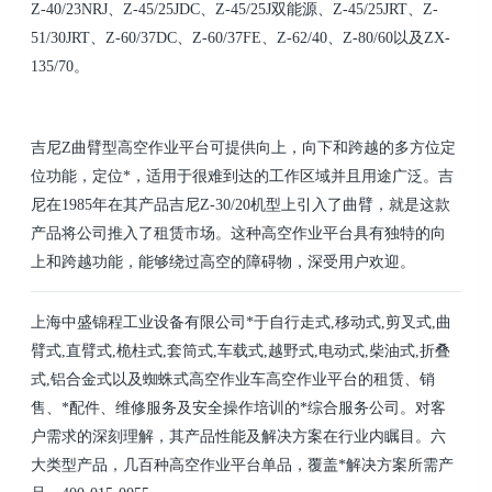
Z-40/23NRJ、Z-
45/25JDC、Z-45/25J双能源、Z-45/25JRT、Z-
51/30JRT、Z-60/37DC、Z-60/37FE、Z-62/40、Z-80/60以
及ZX-
135/70。
吉尼Z曲臂型高空作业平台可提供向上，向下和跨越的多方位定
位功能，定位*，适用于很难到达的工
作区域并且用途广泛。吉
尼在1985年在其产品吉尼Z-30/20机型上引入了曲臂，就是这款
产品将公司推入
了租赁市场。这种高空作业平台具有独特的向
上和跨越功能，能够绕过高空的障碍物，深受用户欢迎。
上海中盛锦程工业设备有限公司*于自行走式,移动式,剪叉式,曲
臂式,直臂式,桅柱式,套筒式,车载式,越野式,电动式,柴油式,折叠
式,铝合金式以及蜘蛛式高空作业车高空作业平台的租赁、销
售、*配件、维修服务及安全操作培训的*综合服务公司。对客
户需求的深刻理解，其产品性能及解决方案在行业内瞩目。六
大类型产品，几百种高空作业平台单品，覆盖*解决方案所需产