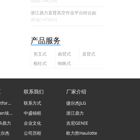
阅读(144258)
浙江鼎力直臂高空作业平台转台如
阅读(147835)
产品服务
剪叉式
曲臂式
直臂式
高空作
高空作
高空作
桅柱式
蜘蛛式
业平台
业平台
业平台
高空作
高空作
业平台
业平台
区
联系我们
厂家介绍
意大利Platform Basket蜘蛛车
联系方式
捷尔杰JLG
日本airman埃尔曼
中盛锦程
浙江鼎力
li鼎力
企业文化
吉尼GENIE
捷尔杰
公司历程
欧力胜Haulotte