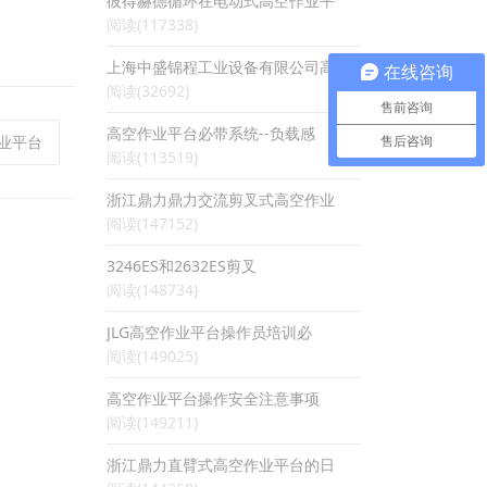
彼得赫德循环在电动式高空作业平
阅读(117338)
上海中盛锦程工业设备有限公司高
在线咨询
阅读(32692)
售前咨询
高空作业平台必带系统--负载感
作业平台
售后咨询
阅读(113519)
浙江鼎力鼎力交流剪叉式高空作业
阅读(147152)
3246ES和2632ES剪叉
阅读(148734)
JLG高空作业平台操作员培训必
阅读(149025)
高空作业平台操作安全注意事项
阅读(149211)
浙江鼎力直臂式高空作业平台的日