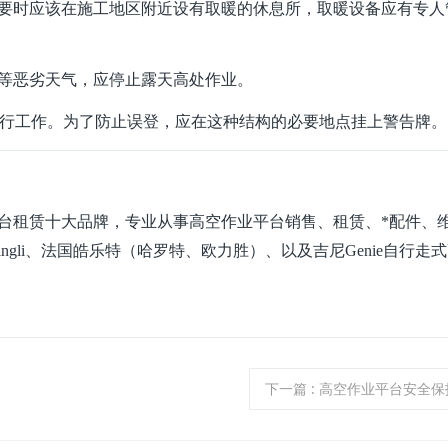
必要时应该在施工地区附近设有取暖的休息所，取暖设备应有专人
雾等恶劣天气，应停止露天高处作业。
)进行工作。为了防止误登，应在这种结构的必要地点挂上警告牌。
平台租赁十大品牌，专业从事高空作业平台销售、租赁、*配件、
ngli、法国皓乐特（哈罗特、欧力胜）、以及吉尼Genie自行
走式
下一篇
: 高空作业平台安全