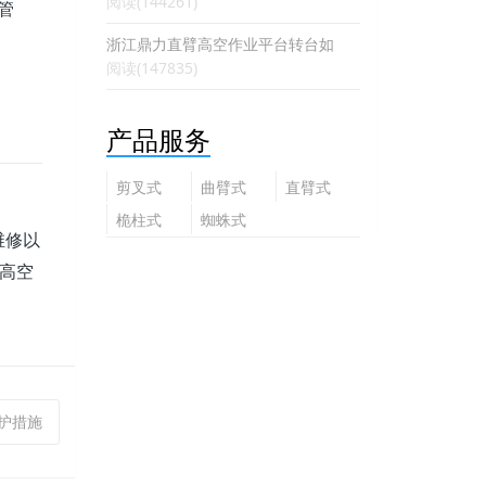
阅读(144261)
管
浙江鼎力直臂高空作业平台转台如
阅读(147835)
产品服务
剪叉式
曲臂式
直臂式
高空作
高空作
高空作
桅柱式
蜘蛛式
业平台
业平台
业平台
维修以
高空作
高空作
业平台
业平台
高空
保护措施