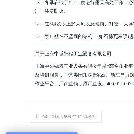
13、冬季在低于*下十度进行露天高处工作，
理，注意防火。
14、在6级及以上的大风以及暴雨、打雷、大
15、禁止登在不坚固的结构上(如石棉瓦屋顶
关于
上海中盛锦程工业设备有限公司
上海中盛锦程工业设备有限公司
是*高空作业
及培
训服务，主营美国JLG捷尔杰、浙江鼎力Di
作业平台，厂家直销，原厂直发。400-015-0055
上一篇
: 美国吉尼高空作业车价格