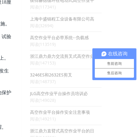
彼得赫德循环在电动式高空作业平
18厘
阅读(117341)
上海中盛锦程工业设备有限公司高
措施。
阅读(32694)
，试验
高空作业平台必带系统--负载感
阅读(113519)
在线咨询
浙江鼎力鼎力交流剪叉式高空作业
上。
阅读(147153)
售前咨询
发生
售后咨询
3246ES和2632ES剪叉
阅读(148737)
他保护
JLG高空作业平台操作员培训必
阅读(149028)
高空作业平台操作安全注意事项
阅读(149211)
帽。
浙江鼎力直臂式高空作业平台的日