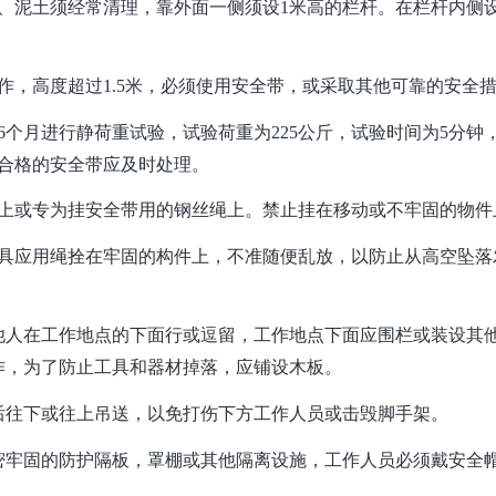
、泥土须经常清理，靠外面一侧须设1米高的栏杆。在栏杆内侧设
作，高度超过1.5米，必须使用安全带，或采取其他可靠的安全
6个月进行静荷重试验，试验荷重为225公斤，试验时间为5分钟
合格的安全带应及时处理。
件上或专为挂安全带用的钢丝绳上。禁止挂在移动或不牢固的物件
工具应用绳拴在牢固的构件上，不准随便乱放，以防止从高空坠落
他人在工作地点的下面行或逗留，工作地点下面应围栏或装设其
作，为了防止工具和器材掉落，应铺设木板。
后往下或往上吊送，以免打伤下方工作人员或击毁脚手架。
密牢固的防护隔板，罩棚或其他隔离设施，工作人员必须戴安全