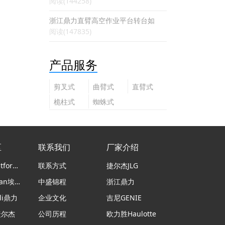
阅读(144258)
浙江鼎力直臂高空作业平台转台如
阅读(147835)
产品服务
剪叉式
曲臂式
直臂式
高空作
高空作
高空作
桅柱式
蜘蛛式
业平台
业平台
业平台
高空作
高空作
业平台
业平台
区
联系我们
厂家介绍
意大利Platform Basket蜘蛛车
联系方式
捷尔杰JLG
日本airman埃尔曼
中盛锦程
浙江鼎力
li鼎力
企业文化
吉尼GENIE
捷尔杰
公司历程
欧力胜Haulotte