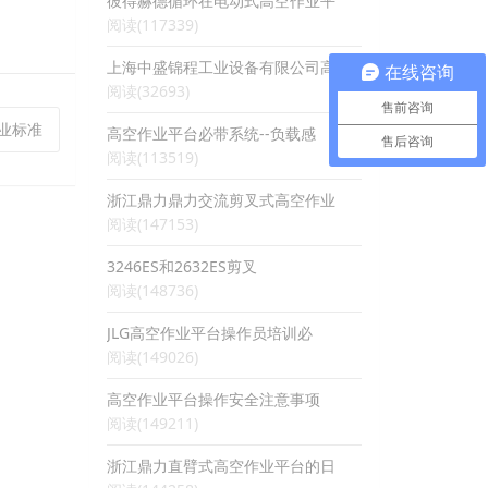
彼得赫德循环在电动式高空作业平
阅读(117339)
上海中盛锦程工业设备有限公司高
在线咨询
阅读(32693)
售前咨询
行业标准
高空作业平台必带系统--负载感
售后咨询
阅读(113519)
浙江鼎力鼎力交流剪叉式高空作业
阅读(147153)
3246ES和2632ES剪叉
阅读(148736)
JLG高空作业平台操作员培训必
阅读(149026)
高空作业平台操作安全注意事项
阅读(149211)
浙江鼎力直臂式高空作业平台的日