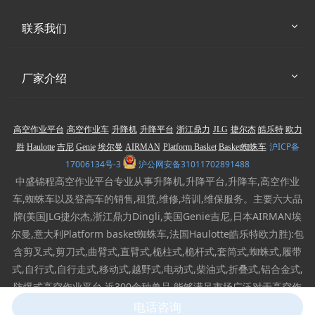
联系我们
厂家介绍
高空作业平台
高空作业车
升降机
升降平台
浙江鼎力
JLG
捷尔杰
皓乐特
欧力
沪ICP备
胜
Haulotte
吉尼
Genie
埃尔曼
AIRMAN
Platform Basket
Basket蜘蛛车
17006134号-3
沪公网安备31011702891488
中盛锦程高空作业平台专业从事升降机,升降平台,升降车,高空作业
车,蜘蛛车以及登高车的销售,租赁,维修,培训,维保服务。主要六大品
牌(美国JLG捷尔杰,浙江鼎力Dingli,美国Genie吉尼,日本AIRMAN埃
尔曼,意大利Platform basket蜘蛛车,法国Haulotte皓乐特欧力胜):包
含剪叉式,剪刀式,曲臂式,直臂式,桅柱式,桅杆式,套筒式,蜘蛛式,履带
式,自行式,自行走式,移动式,越野式,电动式,柴油式,折叠式,铝合金式,
防爆式高空作业平台,近300余种单品,能够满足市场广泛对于高空作
业设备的需求。
电话咨询