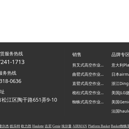
租赁服务热线
销售
品牌专
7241-1713
剪叉式高空作业平台
服务热线
曲臂式高空作业平台
318-0636
直臂式高空作业平台
浙江Ding
地址
桅柱式高空作业平台
美国JLG
松江区陶干路651弄9-10
蜘蛛式高空作业平台
美国Gen
捷尔杰
皓乐特
欧力胜
Haulotte
吉尼
Genie
埃尔曼
AIRMAN
Platform Basket
Basket蜘蛛