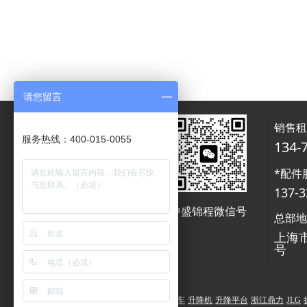
请您留言
销售
服务热线：400-015-0055
134-
*配件
137-3
中盛锦程微信号
中盛锦程微信号
总部
上海市
号
高空作业平台
高空作业车
升降机
升降平台
浙江鼎力
JLG