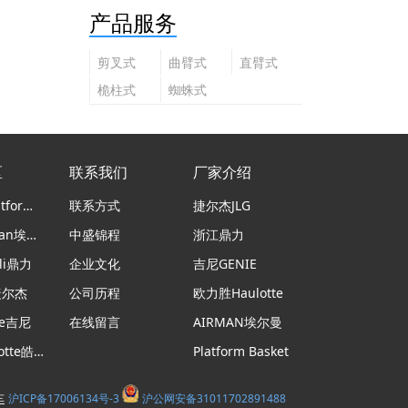
产品服务
剪叉式
曲臂式
直臂式
高空作
高空作
高空作
桅柱式
蜘蛛式
业平台
业平台
业平台
高空作
高空作
业平台
业平台
区
联系我们
厂家介绍
意大利Platform Basket蜘蛛车
联系方式
捷尔杰JLG
日本airman埃尔曼
中盛锦程
浙江鼎力
li鼎力
企业文化
吉尼GENIE
捷尔杰
公司历程
欧力胜Haulotte
ie吉尼
在线留言
AIRMAN埃尔曼
法国haulotte皓乐特
Platform Basket
沪ICP备17006134号-3
沪公网安备31011702891488
车