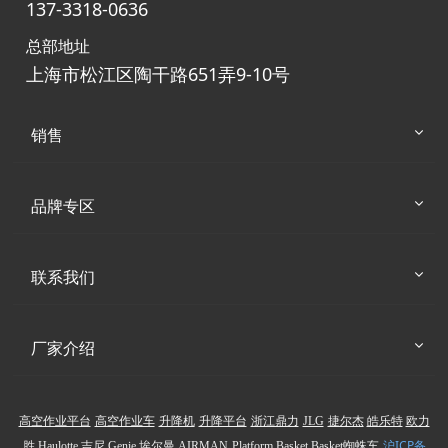
137-3318-0636
总部地址
上海市松江区陶干路651弄9-10号
销售
品牌专区
联系我们
厂家介绍
高空作业平台
高空作业车
升降机
升降平台
浙江鼎力
JLG
捷尔杰
皓乐特
欧力
沪ICP备
胜
Haulotte
吉尼
Genie
埃尔曼
AIRMAN
Platform Basket
Basket蜘蛛车