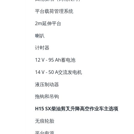
平台载荷管理系统
2m延伸平台
喇叭
计时器
12 V - 95 Ah蓄电池
14 V - 50 A交流发电机
液压制动器
拖钩和吊钩
H15 SX柴油剪叉升降高空作业车主选项
无痕轮胎
平台电源