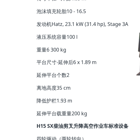
泡沫填充轮胎
10 - 16.5
发动机
Hatz, 23.1 kW (31.4 hp), Stage 3A
液压系统容量
100 l
重量
6 300 kg
平台尺寸-延伸后
6 x 1.89 m
延伸平台个数
2
离地高度
35 cm
降低护栏
1.93 m
延伸平台载重量
200 kg
H15 SX柴油剪叉升降高空作业车标准设备
四轮驱动（两轮转向）