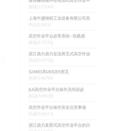
彼得赫德循环在电动式高空作业平
阅读(117340)
上海中盛锦程工业设备有限公司高
阅读(32693)
高空作业平台必带系统--负载感
阅读(113519)
浙江鼎力鼎力交流剪叉式高空作业
阅读(147153)
3246ES和2632ES剪叉
阅读(148736)
JLG高空作业平台操作员培训必
阅读(149026)
高空作业平台操作安全注意事项
阅读(149211)
浙江鼎力直臂式高空作业平台的日