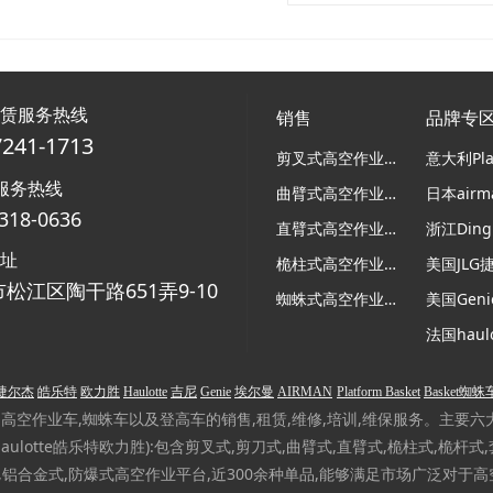
租赁服务热线
销售
品牌专
7241-1713
剪叉式高空作业平台
服务热线
曲臂式高空作业平台
318-0636
直臂式高空作业平台
浙江Ding
地址
桅柱式高空作业平台
美国JLG
松江区陶干路651弄9-10
蜘蛛式高空作业平台
美国Gen
捷尔杰
皓乐特
欧力胜
Haulotte
吉尼
Genie
埃尔曼
AIRMAN
Platform Basket
Basket蜘蛛
作业车,蜘蛛车以及登高车的销售,租赁,维修,培训,维保服务。主要六大品牌(美
,法国Haulotte皓乐特欧力胜):包含剪叉式,剪刀式,曲臂式,直臂式,桅柱式,桅
式,铝合金式,防爆式高空作业平台,近300余种单品,能够满足市场广泛对于