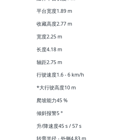
平台宽度
1.89 m
收藏高度
2.77 m
宽度
2.25 m
长度
4.18 m
轴距
2.75 m
行驶速度
1.6 - 6 km/h
*大行驶高度
10 m
爬坡能力
45 %
倾斜报警
5 °
升/降速度
45 s / 57 s
转弯半径 - 外侧
4.83 m