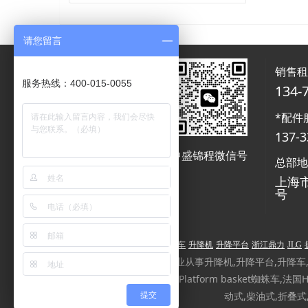
请您留言
销售
服务热线：400-015-0055
134-
*配件
137-3
中盛锦程微信号
中盛锦程微信号
总部
上海市
号
高空作业平台
高空作业车
升降机
升降平台
浙江鼎力
JLG
中盛锦程高空作业平台专业从事升降机,升降平台,升降车,高空
本AIRMAN埃尔曼,意大利Platform basket蜘蛛车
动式,柴油式,折叠
提交