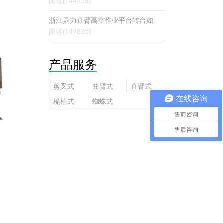
阅读(144258)
浙江鼎力直臂高空作业平台转台如
阅读(147835)
产品服务
剪叉式
曲臂式
直臂式
高空作
高空作
高空作
在线咨询
桅柱式
蜘蛛式
业平台
业平台
业平台
高空作
高空作
售前咨询
业平台
业平台
售后咨询