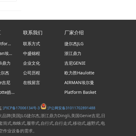
区
联系我们
厂家介绍
意大利Platform Basket蜘蛛车
联系方式
捷尔杰JLG
日本airman埃尔曼
中盛锦程
浙江鼎力
li鼎力
企业文化
吉尼GENIE
捷尔杰
公司历程
欧力胜Haulotte
ie吉尼
在线留言
AIRMAN埃尔曼
法国haulotte皓乐特
Platform Basket
沪ICP备17006134号-3
沪公网安备31011702891488
车
国JLG捷尔杰,浙江鼎力Dingli,美国Genie吉尼,日
杆式,套筒式,蜘蛛式,履带式,自行式,自行走式,移动式,越野式,电
高空作业设备的需求。