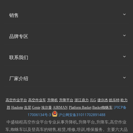
销售
品牌专区
联系我们
厂家介绍
高空作业平台
高空作业车
升降机
升降平台
浙江鼎力
JLG
捷尔杰
皓乐特
欧力
沪ICP备
胜
Haulotte
吉尼
Genie
埃尔曼
AIRMAN
Platform Basket
Basket蜘蛛车
17006134号-3
沪公网安备31011702891488
中盛锦程高空作业平台专业从事升降机,升降平台,升降车,高空作业
车,蜘蛛车以及登高车的销售,租赁,维修,培训,维保服务。主要六大品