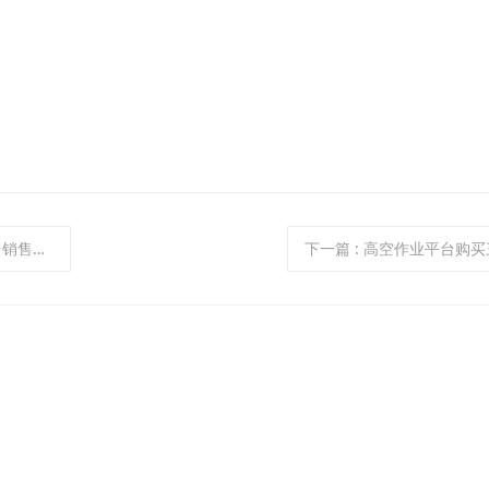
售流程
下一篇
: 高空作业平台购