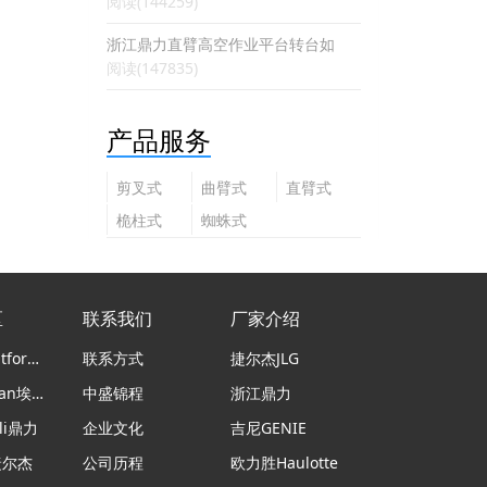
阅读(144259)
浙江鼎力直臂高空作业平台转台如
阅读(147835)
产品服务
剪叉式
曲臂式
直臂式
高空作
高空作
高空作
桅柱式
蜘蛛式
业平台
业平台
业平台
高空作
高空作
业平台
业平台
区
联系我们
厂家介绍
意大利Platform Basket蜘蛛车
联系方式
捷尔杰JLG
日本airman埃尔曼
中盛锦程
浙江鼎力
li鼎力
企业文化
吉尼GENIE
捷尔杰
公司历程
欧力胜Haulotte