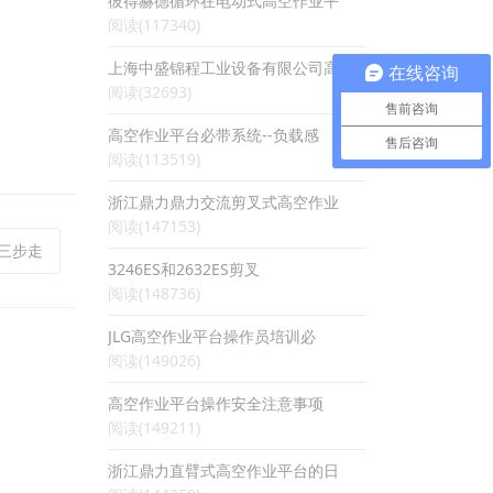
彼得赫德循环在电动式高空作业平
阅读(117340)
上海中盛锦程工业设备有限公司高
在线咨询
阅读(32693)
售前咨询
高空作业平台必带系统--负载感
售后咨询
阅读(113519)
浙江鼎力鼎力交流剪叉式高空作业
阅读(147153)
买三步走
3246ES和2632ES剪叉
阅读(148736)
JLG高空作业平台操作员培训必
阅读(149026)
高空作业平台操作安全注意事项
阅读(149211)
浙江鼎力直臂式高空作业平台的日