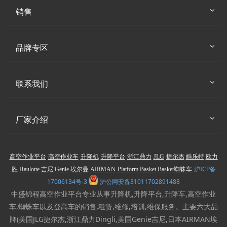
销售
品牌专区
联系我们
厂家介绍
高空作业平台
高空作业车
升降机
升降平台
浙江鼎力
JLG
捷尔杰
皓乐特
欧力
沪ICP备
胜
Haulotte
吉尼
Genie
埃尔曼
AIRMAN
Platform Basket
Basket蜘蛛车
17006134号-3
沪公网安备31011702891488
中盛锦程高空作业平台专业从事升降机,升降平台,升降车,高空作业
车,蜘蛛车以及登高车的销售,租赁,维修,培训,维保服务。主要六大品
牌(美国JLG捷尔杰,浙江鼎力Dingli,美国Genie吉尼,日本AIRMAN埃