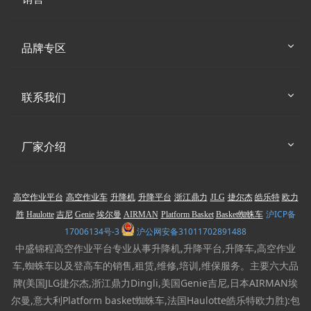
品牌专区
联系我们
厂家介绍
高空作业平台
高空作业车
升降机
升降平台
浙江鼎力
JLG
捷尔杰
皓乐特
欧力
沪ICP备
胜
Haulotte
吉尼
Genie
埃尔曼
AIRMAN
Platform Basket
Basket蜘蛛车
17006134号-3
沪公网安备31011702891488
中盛锦程高空作业平台专业从事升降机,升降平台,升降车,高空作业
车,蜘蛛车以及登高车的销售,租赁,维修,培训,维保服务。主要六大品
牌(美国JLG捷尔杰,浙江鼎力Dingli,美国Genie吉尼,日本AIRMAN埃
尔曼,意大利Platform basket蜘蛛车,法国Haulotte皓乐特欧力胜):包