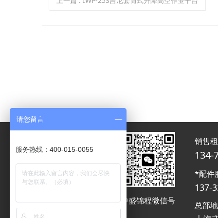
上一篇
: IWP-25S吉尼套筒式升降高空作业平台
请您留言
销售
服务热线：400-015-0055
134-
*配件
137-3
中盛锦程微信号
中盛锦程微信号
总部