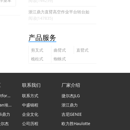
空作业车
阅读(144259)
浙江鼎力直臂高空作业平台转台如
阅读(147835)
产品服务
剪叉式
曲臂式
直臂式
高空作
高空作
高空作
桅柱式
蜘蛛式
业平台
业平台
业平台
高空作
高空作
业平台
业平台
区
联系我们
厂家介绍
意大利Platform Basket蜘蛛车
联系方式
捷尔杰JLG
日本airman埃尔曼
中盛锦程
浙江鼎力
li鼎力
企业文化
吉尼GENIE
捷尔杰
公司历程
欧力胜Haulotte