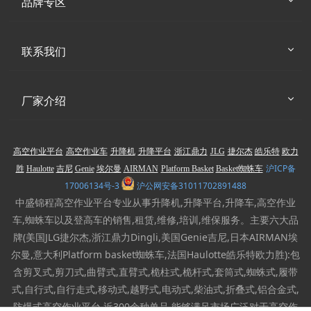
品牌专区
联系我们
厂家介绍
高空作业平台
高空作业车
升降机
升降平台
浙江鼎力
JLG
捷尔杰
皓乐特
欧力
沪ICP备
胜
Haulotte
吉尼
Genie
埃尔曼
AIRMAN
Platform Basket
Basket蜘蛛车
17006134号-3
沪公网安备31011702891488
中盛锦程高空作业平台专业从事升降机,升降平台,升降车,高空作业
车,蜘蛛车以及登高车的销售,租赁,维修,培训,维保服务。主要六大品
牌(美国JLG捷尔杰,浙江鼎力Dingli,美国Genie吉尼,日本AIRMAN埃
尔曼,意大利Platform basket蜘蛛车,法国Haulotte皓乐特欧力胜):包
含剪叉式,剪刀式,曲臂式,直臂式,桅柱式,桅杆式,套筒式,蜘蛛式,履带
式,自行式,自行走式,移动式,越野式,电动式,柴油式,折叠式,铝合金式,
防爆式高空作业平台,近300余种单品,能够满足市场广泛对于高空作