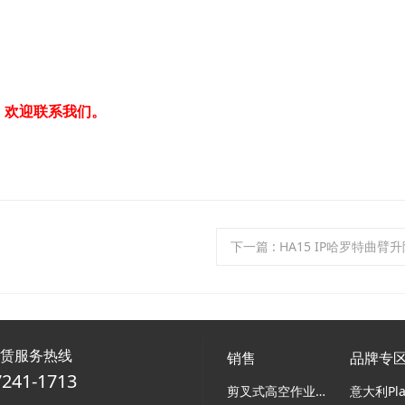
，欢迎联系我们。
下一篇
: HA15 IP哈罗特曲臂
租赁服务热线
销售
品牌专
7241-1713
剪叉式高空作业平台