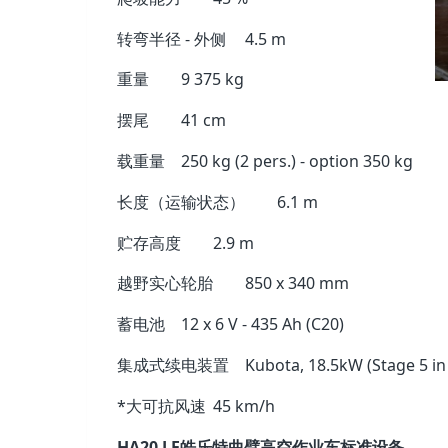
转弯半径 - 外侧
4.5 m
重量
9 375 kg
摆尾
41 cm
载重量
250 kg (2 pers.) - option 350 kg
长度（运输状态）
6.1 m
贮存高度
2.9 m
越野实心轮胎
850 x 340 mm
蓄电池
12 x 6 V - 435 Ah (C20)
集成式续电装置
Kubota, 18.5kW (Stage 5 in
*大可抗风速
45 km/h
HA20 LE皓乐特曲臂高空作业车标准设备