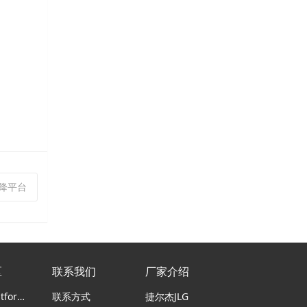
升降平台
区
联系我们
厂家介绍
意大利Platform Basket蜘蛛车
联系方式
捷尔杰JLG