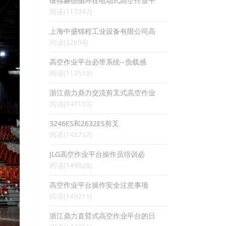
彼得赫德循环在电动式高空作业平
阅读(117342)
上海中盛锦程工业设备有限公司高
阅读(32694)
高空作业平台必带系统--负载感
阅读(113519)
浙江鼎力鼎力交流剪叉式高空作业
阅读(147153)
3246ES和2632ES剪叉
阅读(148737)
JLG高空作业平台操作员培训必
阅读(149028)
高空作业平台操作安全注意事项
阅读(149211)
浙江鼎力直臂式高空作业平台的日