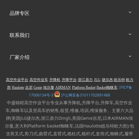
品牌专区
联系我们
厂家介绍
高空作业平台
高空作业车
升降机
升降平台
浙江鼎力
JLG
捷尔杰
皓乐特
欧力
沪ICP备
胜
Haulotte
吉尼
Genie
埃尔曼
AIRMAN
Platform Basket
Basket蜘蛛车
17006134号-3
沪公网安备31011702891488
中盛锦程高空作业平台专业从事升降机,升降平台,升降车,高空作业
车,蜘蛛车以及登高车的销售,租赁,维修,培训,维保服务。主要六大品
牌(美国JLG捷尔杰,浙江鼎力Dingli,美国Genie吉尼,日本AIRMAN埃
尔曼,意大利Platform basket蜘蛛车,法国Haulotte皓乐特欧力胜):包
含剪叉式,剪刀式,曲臂式,直臂式,桅柱式,桅杆式,套筒式,蜘蛛式,履带