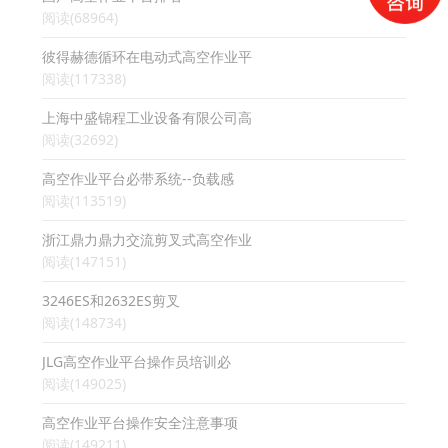
阅读(68964)
彼得赫德循环在电动式高空作业平
阅读(117338)
上海中盛锦程工业设备有限公司高
阅读(32692)
高空作业平台必带系统--负载感
阅读(113519)
浙江鼎力鼎力交流剪叉式高空作业
阅读(147151)
3246ES和2632ES剪叉
阅读(148734)
JLG高空作业平台操作员培训必
阅读(149025)
高空作业平台操作安全注意事项
阅读(149211)