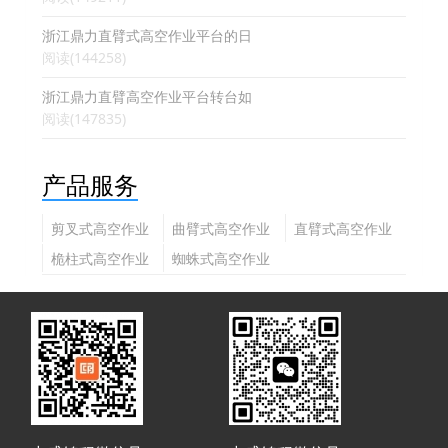
浙江鼎力直臂式高空作业平台的日
阅读(144258)
浙江鼎力直臂高空作业平台转台如
阅读(147835)
产品服务
剪叉式高空作业
曲臂式高空作业
直臂式高空作业
平台
平台
平台
桅柱式高空作业
蜘蛛式高空作业
平台
平台