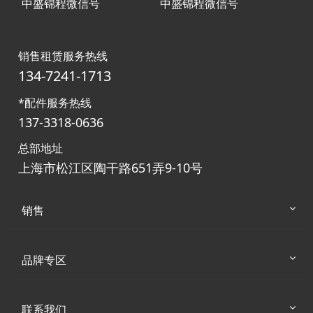
中盛锦程微信号
中盛锦程微信号
销售租赁服务热线
134-7241-1713
*配件服务热线
137-3318-0636
总部地址
上海市松江区陶干路651弄9-10号
销售
品牌专区
联系我们