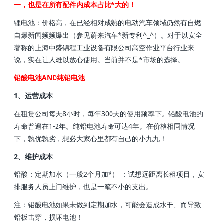
一，也是在所有配件内成本占比*大的！
锂电池：价格高，在已经相对成熟的电动汽车领域仍然有自燃
自爆新闻频频爆出（参见蔚来汽车*新专利^_^）。对于以安全
著称的上海中盛锦程工业设备有限公司高空作业平台行业来
说，实在让人难以放心使用。当前并不是*市场的选择。
铅酸电池AND纯铅电池
1、运营成本
在租赁公司每天8小时，每年300天的使用频率下。铅酸电池的
寿命普遍在1-2年。纯铅电池寿命可达4年。在价格相同情况
下，孰优孰劣，想必大家心里都有自己的小九九！
2、维护成本
铅酸：定期加水（一般2个月加*） ：试想远距离长租项目，安
排服务人员上门维护，也是一笔不小的支出。
注：铅酸电池如果未做到定期加水，可能会造成水干、而导致
铅板击穿，损坏电池！