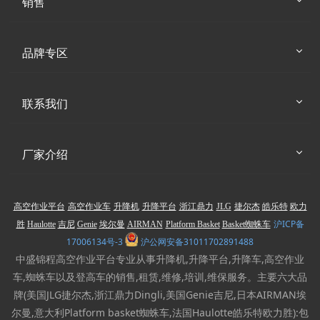
销售
品牌专区
联系我们
厂家介绍
高空作业平台
高空作业车
升降机
升降平台
浙江鼎力
JLG
捷尔杰
皓乐特
欧力
沪ICP备
胜
Haulotte
吉尼
Genie
埃尔曼
AIRMAN
Platform Basket
Basket蜘蛛车
17006134号-3
沪公网安备31011702891488
中盛锦程高空作业平台专业从事升降机,升降平台,升降车,高空作业
车,蜘蛛车以及登高车的销售,租赁,维修,培训,维保服务。主要六大品
牌(美国JLG捷尔杰,浙江鼎力Dingli,美国Genie吉尼,日本AIRMAN埃
尔曼,意大利Platform basket蜘蛛车,法国Haulotte皓乐特欧力胜):包