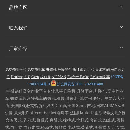
品牌专区
联系我们
厂家介绍
高空作业平台
高空作业车
升降机
升降平台
浙江鼎力
JLG
捷尔杰
皓乐特
欧力
沪ICP备
胜
Haulotte
吉尼
Genie
埃尔曼
AIRMAN
Platform Basket
Basket蜘蛛车
17006134号-3
沪公网安备31011702891488
中盛锦程高空作业平台专业从事升降机,升降平台,升降车,高空作业
车,蜘蛛车以及登高车的销售,租赁,维修,培训,维保服务。主要六大品
牌(美国JLG捷尔杰,浙江鼎力Dingli,美国Genie吉尼,日本AIRMAN埃
尔曼,意大利Platform basket蜘蛛车,法国Haulotte皓乐特欧力胜):包
含剪叉式,剪刀式,曲臂式,直臂式,桅柱式,桅杆式,套筒式,蜘蛛式,履带
式,自行式,自行走式,移动式,越野式,电动式,柴油式,折叠式,铝合金式,