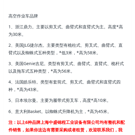
高空作业车品牌
1、浙江鼎力。主要以剪叉式、曲臂式和直臂式为主。高度*高
为30米。
2、美国JLG捷尔杰。主要类型有桅柱式、剪叉式、曲臂式、直
臂式以及蜘蛛式五种类型，*低3米，*高为58米。
3、美国Genie吉尼。类型有剪叉式、曲臂式、直臂式、桅杆式
以及拖车式五种类型，*高为56米。
4、法国皓乐特。类型有套筒式、剪叉式、曲臂式和直臂式四
种，*高为43米。
5、日本埃尔曼。主要为履带式剪叉车，高度*高10米。
6、意大利Basket。以蜘蛛式升降机为主，*高为45米。
注：以上6种品牌
上海中盛锦程工业设备有限公司
均有整机和配
件销售，如果你这边有需要采购或者租赁，欢迎联系我们，我