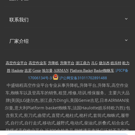
联系我们
厂家介绍
高空作业平台
高空作业车
升降机
升降平台
浙江鼎力
JLG
捷尔杰
皓乐特
欧力
沪ICP备
胜
Haulotte
吉尼
Genie
埃尔曼
AIRMAN
Platform Basket
Basket蜘蛛车
17006134号-3
沪公网安备31011702891488
中盛锦程高空作业平台专业从事升降机,升降平台,升降车,高空作业
车,蜘蛛车以及登高车的销售,租赁,维修,培训,维保服务。主要六大品
牌(美国JLG捷尔杰,浙江鼎力Dingli,美国Genie吉尼,日本AIRMAN埃
尔曼,意大利Platform basket蜘蛛车,法国Haulotte皓乐特欧力胜):包
含剪叉式,剪刀式,曲臂式,直臂式,桅柱式,桅杆式,套筒式,蜘蛛式,履带
式,自行式,自行走式,移动式,越野式,电动式,柴油式,折叠式,铝合金式,
防爆式高空作业平台,近300余种单品,能够满足市场广泛对于高空作