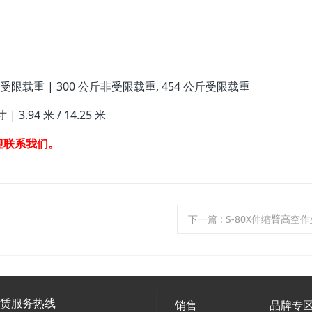
磅受限载重 | 300 公斤非受限载重, 454 公斤受限载重
 3.94 米 / 14.25 米
迎联系我们。
下一篇
: S-80X伸缩臂高空
租赁服务热线
销售
品牌专