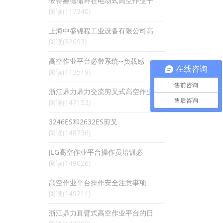
彼得赫德循环在电动式高空作业平
阅读(117340)
上海中盛锦程工业设备有限公司高
阅读(32693)
高空作业平台必带系统--负载感
在线咨询
阅读(113519)
售前咨询
浙江鼎力鼎力交流剪叉式高空作业
售后咨询
阅读(147153)
3246ES和2632ES剪叉
阅读(148736)
JLG高空作业平台操作员培训必
阅读(149026)
高空作业平台操作安全注意事项
阅读(149211)
浙江鼎力直臂式高空作业平台的日