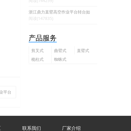
阅读(144259)
浙江鼎力直臂高空作业平台转台如
阅读(147835)
产品服务
剪叉式
曲臂式
直臂式
高空作
高空作
高空作
桅柱式
蜘蛛式
业平台
业平台
业平台
高空作
高空作
业平台
业平台
作业平台
区
联系我们
厂家介绍