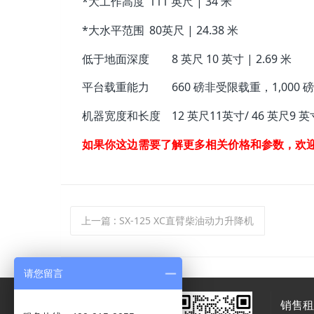
*大工作高度
111 英尺 | 34 米
*大水平范围
80英尺 | 24.38 米
低于地面深度
8 英尺 10 英寸 | 2.69 米
平台载重能力
660 磅非受限载重，1,000 
机器宽度和长度
12 英尺11英寸/ 46 英尺9 英寸 |
如果你这边需要了解更多相关价格和参数，欢
上一篇
: SX-125 XC直臂柴油动力升降机
请您留言
销售