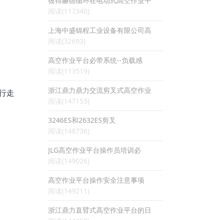
彼得赫德循环在电动式高空作业平
阅读(117340)
上海中盛锦程工业设备有限公司高
阅读(32693)
高空作业平台必带系统--负载感
阅读(113519)
浙江鼎力鼎力交流剪叉式高空作业
行走
阅读(147153)
3246ES和2632ES剪叉
阅读(148736)
JLG高空作业平台操作员培训必
阅读(149026)
高空作业平台操作安全注意事项
阅读(149211)
浙江鼎力直臂式高空作业平台的日