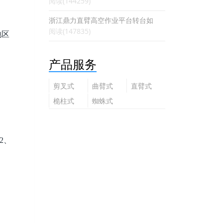
阅读(144259)
浙江鼎力直臂高空作业平台转台如
阅读(147835)
地区
产品服务
剪叉式
曲臂式
直臂式
高空作
高空作
高空作
桅柱式
蜘蛛式
业平台
业平台
业平台
高空作
高空作
业平台
业平台
2、