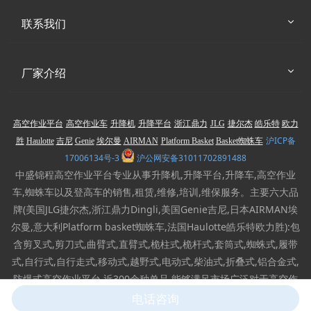
联系我们
厂家介绍
高空作业平台
高空作业车
升降机
升降平台
浙江鼎力
JLG
捷尔杰
皓乐特
欧力
沪ICP备
胜
Haulotte
吉尼
Genie
埃尔曼
AIRMAN
Platform Basket
Basket蜘蛛车
17006134号-3
沪公网安备31011702891488
中盛锦程高空作业平台专业从事升降机,升降平台,升降车,高空作业
车,蜘蛛车以及登高车的销售,租赁,维修,培训,维保服务。主要六大品
牌(美国JLG捷尔杰,浙江鼎力Dingli,美国Genie吉尼,日本AIRMAN埃
尔曼,意大利Platform basket蜘蛛车,法国Haulotte皓乐特欧力胜):包
含剪叉式,剪刀式,曲臂式,直臂式,桅柱式,桅杆式,套筒式,蜘蛛式,履带
式,自行式,自行走式,移动式,越野式,电动式,柴油式,折叠式,铝合金式,
防爆式高空作业平台,近300余种单品,能够满足市场广泛对于高空作
业设备的需求。
电话咨询