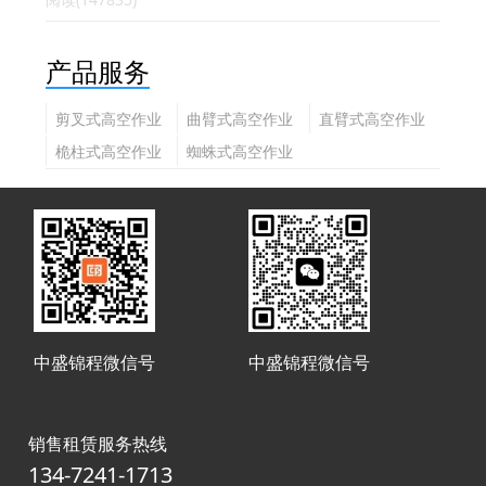
产品服务
剪叉式高空作业
曲臂式高空作业
直臂式高空作业
平台
平台
平台
桅柱式高空作业
蜘蛛式高空作业
平台
平台
中盛锦程微信号
中盛锦程微信号
销售租赁服务热线
134-7241-1713