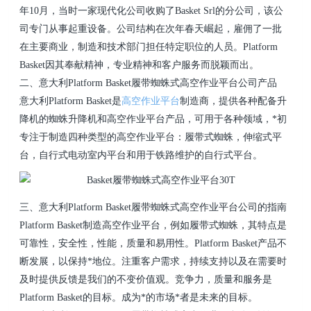
年10月，当时一家现代化公司收购了Basket Srl的分公司，该公
司专门从事起重设备。公司结构在次年春天崛起，雇佣了一批
在主要商业，制造和技术部门担任特定职位的人员。Platform
Basket因其奉献精神，专业精神和客户服务而脱颖而出。
二、意大利Platform Basket履带蜘蛛式高空作业平台公司产品
意大利Platform Basket是
高空作业平台
制造商，提供各种配备升
降机的蜘蛛升降机和高空作业平台产品，可用于各种领域，*初
专注于制造四种类型的高空作业平台：履带式蜘蛛，伸缩式平
台，自行式电动室内平台和用于铁路维护的自行式平台。
三、意大利Platform Basket履带蜘蛛式高空作业平台公司的指南
Platform Basket制造高空作业平台，例如履带式蜘蛛，其特点是
可靠性，安全性，性能，质量和易用性。Platform Basket产品不
断发展，以保持*地位。注重客户需求，持续支持以及在需要时
及时提供反馈是我们的不变价值观。竞争力，质量和服务是
Platform Basket的目标。成为*的市场*者是未来的目标。