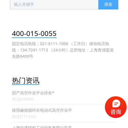
搜索
400-015-0055
固定电话热线：021-6111-1068 （工作日）移动电话热
线：134-7241-1713 （24小时）总部地址：上海青浦盈港
东路6400号
热门资讯
国产高空作业平台排名*
阅读(68964)
彼得赫德循环在电动式高空作业平
阅读(117340)
上海中盛锦程工业设备有限公司高