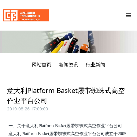
网站首页
新闻资讯
行业新闻
意大利Platform Basket履带蜘蛛式高空
作业平台公司
2019-08-26 17:00:00
一、关于意大利Platform Basket履带蜘蛛式高空作业平台公司
意大利Platform Basket履带蜘蛛式高空作业平台公司成立于2005