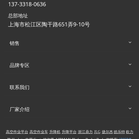
137-3318-0636
总部地址
上海市松江区陶干路651弄9-10号
销售
品牌专区
联系我们
厂家介绍
高空作业平台
高空作业车
升降机
升降平台
浙江鼎力
JLG
捷尔杰
皓乐特
欧力