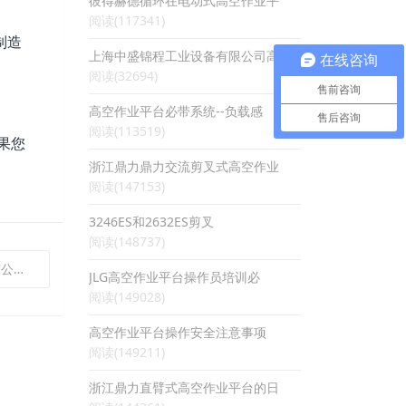
彼得赫德循环在电动式高空作业平
阅读(117341)
制造
上海中盛锦程工业设备有限公司高
在线咨询
阅读(32694)
售前咨询
高空作业平台必带系统--负载感
售后咨询
阅读(113519)
如果您
浙江鼎力鼎力交流剪叉式高空作业
阅读(147153)
3246ES和2632ES剪叉
阅读(148737)
百强
JLG高空作业平台操作员培训必
阅读(149028)
高空作业平台操作安全注意事项
阅读(149211)
浙江鼎力直臂式高空作业平台的日