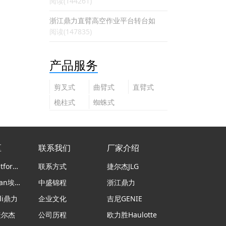
阅读(144261)
浙江鼎力直臂高空作业平台转台如
阅读(147835)
产品服务
剪叉式
曲臂式
直臂式
高空作
高空作
高空作
桅柱式
蜘蛛式
业平台
业平台
业平台
高空作
高空作
业平台
业平台
区
联系我们
厂家介绍
意大利Platform Basket蜘蛛车
联系方式
捷尔杰JLG
日本airman埃尔曼
中盛锦程
浙江鼎力
li鼎力
企业文化
吉尼GENIE
捷尔杰
公司历程
欧力胜Haulotte