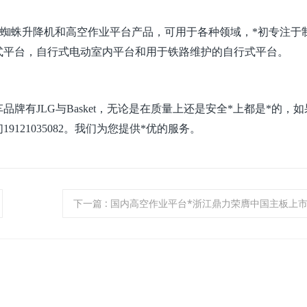
机的蜘蛛升降机和高空作业平台产品，可用于各种领域，*初
专注于
式平台，自行式电动室内平台和用于铁路维护的
自行式平台。
品牌有JLG与Basket，无论是在质量上还是安全*上都是*的，
121035082。我们为您提供*优的服务。
下一篇
: 国内高空作业平台*浙江鼎力荣膺中国主板上市公司价值