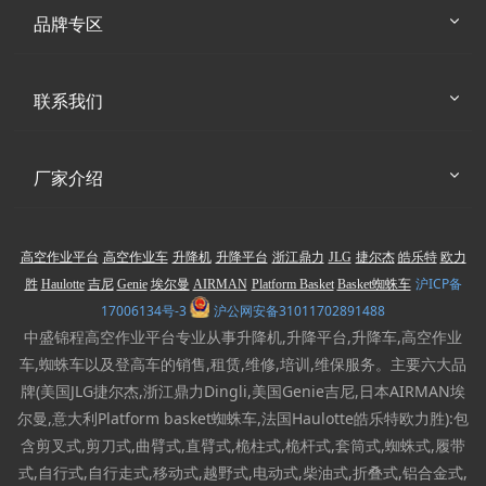
品牌专区
联系我们
厂家介绍
高空作业平台
高空作业车
升降机
升降平台
浙江鼎力
JLG
捷尔杰
皓乐特
欧力
沪ICP备
胜
Haulotte
吉尼
Genie
埃尔曼
AIRMAN
Platform Basket
Basket蜘蛛车
17006134号-3
沪公网安备31011702891488
中盛锦程高空作业平台专业从事升降机,升降平台,升降车,高空作业
车,蜘蛛车以及登高车的销售,租赁,维修,培训,维保服务。主要六大品
牌(美国JLG捷尔杰,浙江鼎力Dingli,美国Genie吉尼,日本AIRMAN埃
尔曼,意大利Platform basket蜘蛛车,法国Haulotte皓乐特欧力胜):包
含剪叉式,剪刀式,曲臂式,直臂式,桅柱式,桅杆式,套筒式,蜘蛛式,履带
式,自行式,自行走式,移动式,越野式,电动式,柴油式,折叠式,铝合金式,