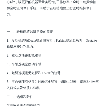
心成*，以更轻的机器重量实现*的工作效率；全时主动摆动轴
和全时正向牵引系统，有助于在粗糙地面上行驶时维持牵引
力。
一、、轻松配置以满足您的需要
1、发动机选项Deutz柴油48马力；Perkins柴油51马力；Deutz涡
轮增压柴油74马力。
2、驱动选项是四轮驱动
3、车轴选项是摆动车轴
4、短臂选项是无短臂和1.52米的短臂
5、平台选项有钢质2.44米标准配置；钢质1.22米；钢质2.44米三
入口式以及钢质1.83米。
二、、选项和附件
半高网孔平台带旋转门