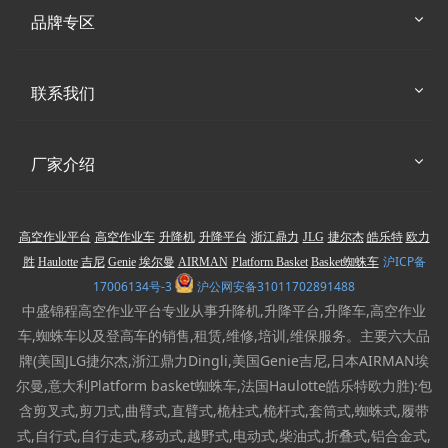
品牌专区
联系我们
厂家介绍
高空作业平台
高空作业车
升降机
升降平台
浙江鼎力
JLG
捷尔杰
皓乐特
欧力
沪ICP备
胜
Haulotte
吉尼
Genie
埃尔曼
AIRMAN
Platform Basket
Basket蜘蛛车
17006134号-3
沪公网安备31011702891488
中盛锦程高空作业平台专业从事升降机,升降平台,升降车,高空作业
车,蜘蛛车以及登高车的销售,租赁,维修,培训,维保服务。主要六大品
牌(美国JLG捷尔杰,浙江鼎力Dingli,美国Genie吉尼,日本AIRMAN埃
尔曼,意大利Platform basket蜘蛛车,法国Haulotte皓乐特欧力胜):包
含剪叉式,剪刀式,曲臂式,直臂式,桅柱式,桅杆式,套筒式,蜘蛛式,履带
式,自行式,自行走式,移动式,越野式,电动式,柴油式,折叠式,铝合金式,