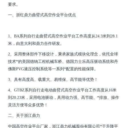
要求。
一、浙红鼎力曲臂式高空作业平台优点
1、BA系列自行走曲臂式高空作业平台工作高度从24.3米到28.1
米，由意大利和鼎力合作研发。
2、采用整体部件下移设计，秉承家族式模块化理念，依托全球
技术*的美国德纳工程机械车桥、德国力士乐高压驱动系统和丹
佛斯PVG液压控制系统等一系列*配置的性能保障。
3、具有高度高、载重大、易维保、高节能等优势！
4、GTBZ系列自行走电动曲臂式高空作业平台工作高度从16米
到20.23米，采用电池驱动，具用动力强、高节能、*排放、操作
灵活方便等众多优势！
二、关于浙江鼎力
中国高空作业平台厂家，浙江鼎力机械股份有限公司*于升降平