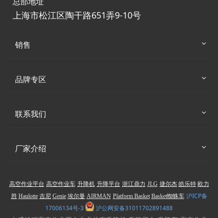
总部地址
上海市松江区陶干路651弄9-10号
销售
品牌专区
联系我们
厂家介绍
高空作业平台
高空作业车
升降机
升降平台
浙江鼎力
JLG
捷尔杰
皓乐特
欧力
沪ICP备
胜
Haulotte
吉尼
Genie
埃尔曼
AIRMAN
Platform Basket
Basket蜘蛛车
17006134号-3
沪公网安备31011702891488