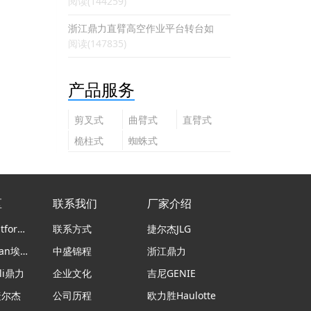
阅读(144259)
浙江鼎力直臂高空作业平台转台如
阅读(147835)
产品服务
剪叉式
曲臂式
直臂式
高空作
高空作
高空作
桅柱式
蜘蛛式
业平台
业平台
业平台
高空作
高空作
业平台
业平台
区
联系我们
厂家介绍
意大利Platform Basket蜘蛛车
联系方式
捷尔杰JLG
日本airman埃尔曼
中盛锦程
浙江鼎力
li鼎力
企业文化
吉尼GENIE
捷尔杰
公司历程
欧力胜Haulotte