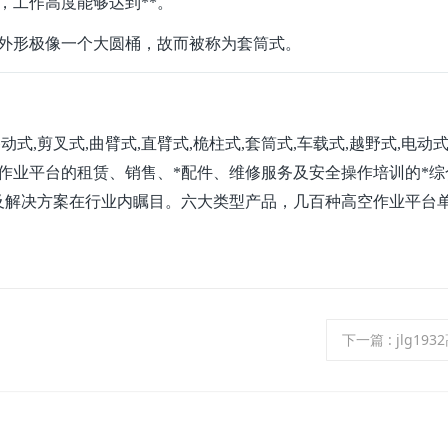
，工作高度能够达到**。
，外形极像一个大圆桶，故而被称为套筒式。
式,剪叉式,曲臂式,直臂式,桅柱式,套筒式,车载式,越野式,电动式
空作业平台的租赁、销售、*配件、维修服务及安全操作培训的*综
及解决方案在行业内瞩目。六大类型产品，几百种高空作业平台
下一篇
: jlg19