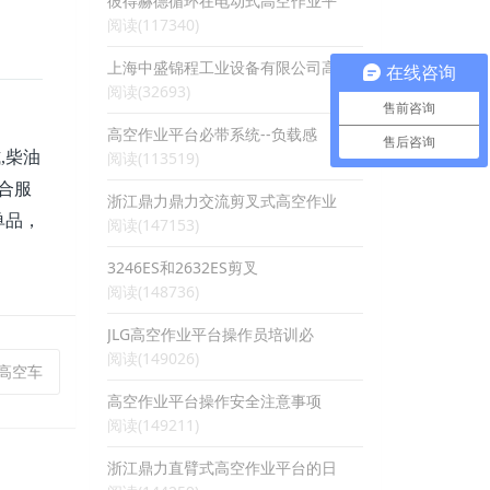
彼得赫德循环在电动式高空作业平
阅读(117340)
上海中盛锦程工业设备有限公司高
在线咨询
阅读(32693)
售前咨询
高空作业平台必带系统--负载感
售后咨询
阅读(113519)
,柴油
合服
浙江鼎力鼎力交流剪叉式高空作业
单品，
阅读(147153)
3246ES和2632ES剪叉
阅读(148736)
JLG高空作业平台操作员培训必
阅读(149026)
32高空车
高空作业平台操作安全注意事项
阅读(149211)
浙江鼎力直臂式高空作业平台的日