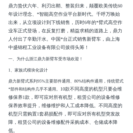
鼎力蛰伏六年、利刃出鞘、整装归来，颠覆欧美传统60
年设计理念、*智能高空作业平台新时代。千呼万唤始
出来，从立项设计到下线销售，历时6年的*臂式高空作
业车正式登场，在反复打磨，精益求精的道路上，鼎力
人付出了辛勤汗水。中国*台正式销售新臂车，由
上海
中盛锦程工业设备有限公司
拔得头筹！
一、为什么浙江鼎力新臂车受市场欢迎！
1、家族式模块化设计
鼎力新臂式系列95%主要部件通用、80%结构件通用，传统臂式
10款不同高度的机型只要会维
*部件和结构件几乎不通用。
修保养1款，即可应对所有机型，租赁公司的设备维修
保养效率提升，维修维护和人工成本降低。不同高度的
机型只需购置1套易损配件，即可应对所有机型突发故
障，租赁公司的设备维修配件采购成本、仓储成本降
低。