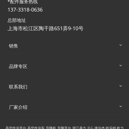
*配件服务热线
137-3318-0636
总部地址
上海市松江区陶干路651弄9-10号
销售
品牌专区
联系我们
厂家介绍
高空作业平台
高空作业车
升降机
升降平台
浙江鼎力
JLG
捷尔杰
皓乐特
欧力