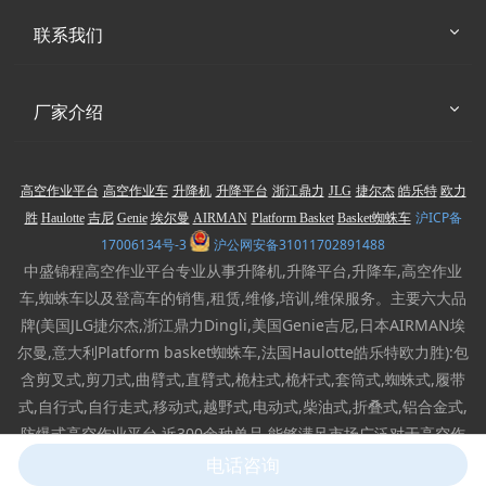
联系我们
厂家介绍
高空作业平台
高空作业车
升降机
升降平台
浙江鼎力
JLG
捷尔杰
皓乐特
欧力
沪ICP备
胜
Haulotte
吉尼
Genie
埃尔曼
AIRMAN
Platform Basket
Basket蜘蛛车
17006134号-3
沪公网安备31011702891488
中盛锦程高空作业平台专业从事升降机,升降平台,升降车,高空作业
车,蜘蛛车以及登高车的销售,租赁,维修,培训,维保服务。主要六大品
牌(美国JLG捷尔杰,浙江鼎力Dingli,美国Genie吉尼,日本AIRMAN埃
尔曼,意大利Platform basket蜘蛛车,法国Haulotte皓乐特欧力胜):包
含剪叉式,剪刀式,曲臂式,直臂式,桅柱式,桅杆式,套筒式,蜘蛛式,履带
式,自行式,自行走式,移动式,越野式,电动式,柴油式,折叠式,铝合金式,
防爆式高空作业平台,近300余种单品,能够满足市场广泛对于高空作
业设备的需求。
电话咨询